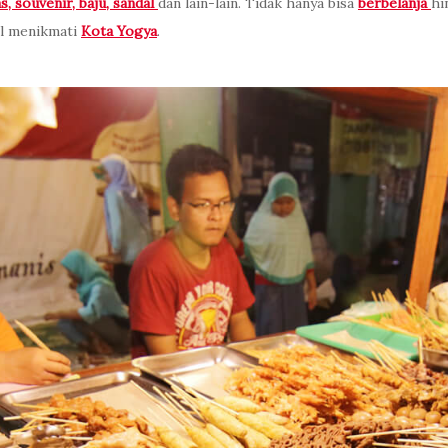
as, souvenir, baju, sandal
dan lain-lain. Tidak hanya bisa
berbelanja
hi
l menikmati
Kota Yogya
.