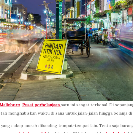
Malioboro
.
Pusat perbelanjaan
satu ini sangat terkenal. Di sepanja
tah menghabiskan waktu di sana untuk jalan-jalan hingga belanja d
ya yang cukup murah dibanding tempat-tempat lain. Tentu saja bara