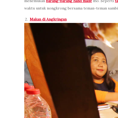
menemukan
barang-barang hand made
lho. Seperti
t
waktu untuk nongkrong bersama teman-teman sambi
Makan di Angkringan