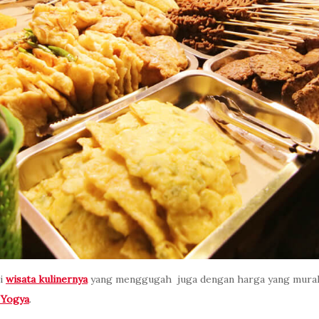
gi
wisata kulinernya
yang menggugah juga dengan harga yang murah 
i
Yogya
.