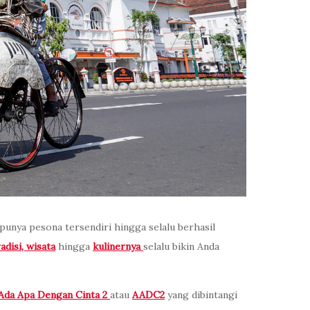
g punya pesona tersendiri hingga selalu berhasil
adisi, wisata
hingga
kulinernya
selalu bikin Anda
Ada Apa Dengan Cinta 2
atau
AADC2
yang dibintangi