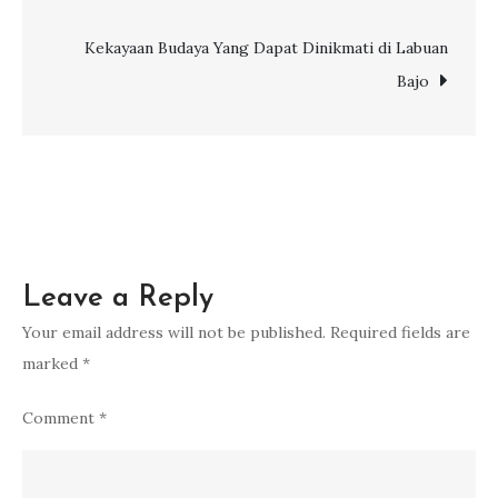
navigation
Puasa
Bersama
Kekayaan Budaya Yang Dapat Dinikmati di Labuan
Klien
Bajo
Korporat
Via.com
Leave a Reply
Your email address will not be published.
Required fields are
marked
*
Comment
*