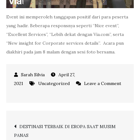
Event ini memperoleh tanggapan positif dari para peserta
yang hadir. Beberapa responsnya seperti “Nice event”,
“Excellent Services”, “Lebih dekat dengan Via.com”, serta
“New insight for Corporate services details”. Acara pun
diakhiri pada jam 8 malam dengan sesi foto bersama.
April 27,
2021
Uncategorized
Leave a Comment
on
Grand
Iftar
Dinner,
Post
DESTINASI TERBAIK DI EROPA SAAT MUSIM
Momen
PANAS
Buka