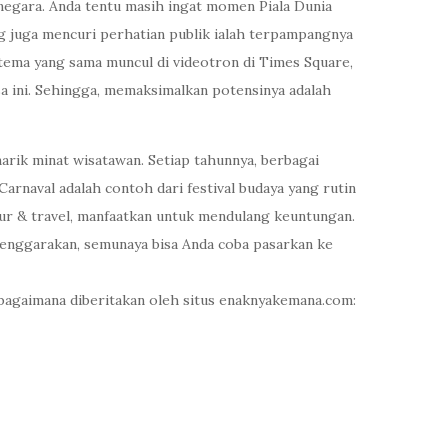
negara. Anda tentu masih ingat momen Piala Dunia
ng juga mencuri perhatian publik ialah terpampangnya
 tema yang sama muncul di videotron di Times Square,
sa ini. Sehingga, memaksimalkan potensinya adalah
narik minat wisatawan. Setiap tahunnya, berbagai
Carnaval adalah contoh dari festival budaya yang rutin
 tour & travel, manfaatkan untuk mendulang keuntungan.
selenggarakan, semunaya bisa Anda coba pasarkan ke
 sebagaimana diberitakan oleh situs enaknyakemana.com: