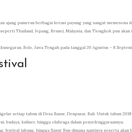
kan ajang pameran berbagai kreasi payung yang sangat memesona da
seperti Thailand, Jepang, Brunei, Malaysia, dan Tiongkok pun akan ik
ngkunegaran, Solo, Jawa Tengah pada tanggal 20 Agustus – 8 Septem
stival
gelar setiap tahun di Desa Sanur, Denpasar, Bali. Untuk tahun 2018 i
ni, budaya, kuliner, hingga olahraga dalam penyelenggaraannya.
ang, festival jukung, hingga Sanur Run dimana nantinya peserta akan 