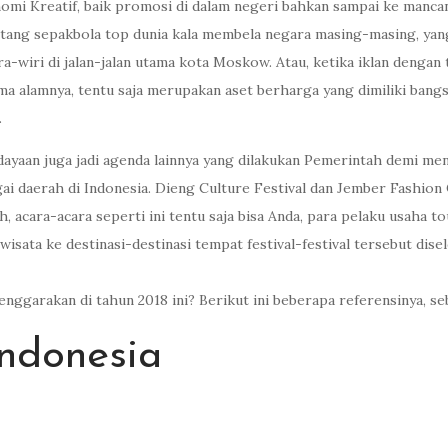
omi Kreatif, baik promosi di dalam negeri bahkan sampai ke manca
bintang sepakbola top dunia kala membela negara masing-masing, ya
-wiri di jalan-jalan utama kota Moskow. Atau, ketika iklan dengan
ma alamnya, tentu saja merupakan aset berharga yang dimiliki bang
.
budayaan juga jadi agenda lainnya yang dilakukan Pemerintah demi me
agai daerah di Indonesia. Dieng Culture Festival dan Jember Fashion 
ah, acara-acara seperti ini tentu saja bisa Anda, para pelaku usaha
 wisata ke destinasi-destinasi tempat festival-festival tersebut di
selenggarakan di tahun 2018 ini? Berikut ini beberapa referensinya,
Indonesia