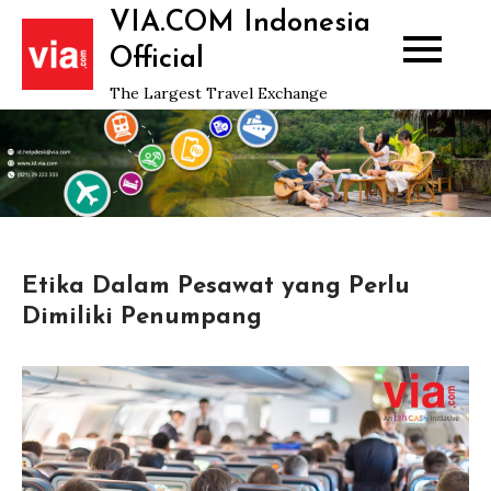
Skip
VIA.COM Indonesia
to
Official
content
The Largest Travel Exchange
Etika Dalam Pesawat yang Perlu
Dimiliki Penumpang