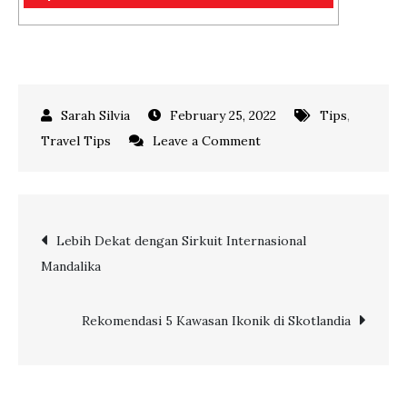
February 25, 2022
Tips
,
on
Travel Tips
Leave a Comment
Etika
Dalam
Pesawat
Post
Lebih Dekat dengan Sirkuit Internasional
yang
Mandalika
Perlu
navigation
Dimiliki
Penumpang
Rekomendasi 5 Kawasan Ikonik di Skotlandia