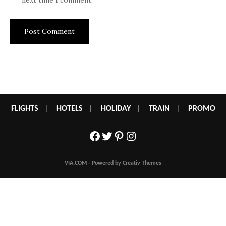
next time I comment.
FLIGHTS
|
HOTELS
|
HOLIDAY
|
TRAIN
|
PROMO
Facebook
Twitter
Pinterest
Instagram
VIA.COM - Powered by Creativ Themes