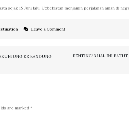
ata sejak 15 Juni lalu. Uzbekistan menjamin perjalanan aman di neg
on
stination
Leave a Comment
DAFTAR
NEGARA
DI
PENTING! 3 HAL INI PATU
BERKUNJUNG KE BANDUNG
ASIA
YANG
MULAI
MENERIMA
KEMBALI
KUNJUNGAN
elds are marked
*
WISATA