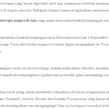
 perizinan yang harus dipenuhi oleh tiap wisatawan sebelum memas
a di negara mereka. Sebagian lainnya hanya mengizinkan wisatawan 
beberapa negara di Asia
yang mulai menerima kembali kunjungan wisa
embuka kembali kunjungan turis Internasional sejak 1 September 
ru saja. Turis dari kedua negara tersebut dapat mengajukan Air T
.
ungan wisata secara bertahap, namun mulai akhir Oktober mendat
tah masih merampungkan regulasi dan prosedur guna menunjang ren
kan turis asing untuk memasuki wilayahnya di bawah pengawasan ke
ani, Denmark, Austria, Swedia dan Kanada. Persyaratan yang harus 
tuk mendapatkan visa mengunjungi Cina, serta negara tersebut bel