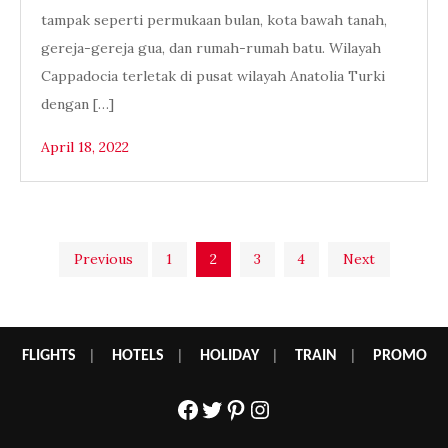
tampak seperti permukaan bulan, kota bawah tanah,
gereja-gereja gua, dan rumah-rumah batu. Wilayah
Cappadocia terletak di pusat wilayah Anatolia Turki
dengan […]
April 18, 2022
Posts
Previous
1
2
3
4
Next
pagination
FLIGHTS
|
HOTELS
|
HOLIDAY
|
TRAIN
|
PROMO
Facebook
Twitter
Pinterest
Instagram