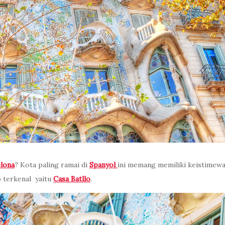
lona
? Kota paling ramai di
Spanyol
ini memang memiliki keistimewa
up terkenal yaitu
Casa Batllo
.