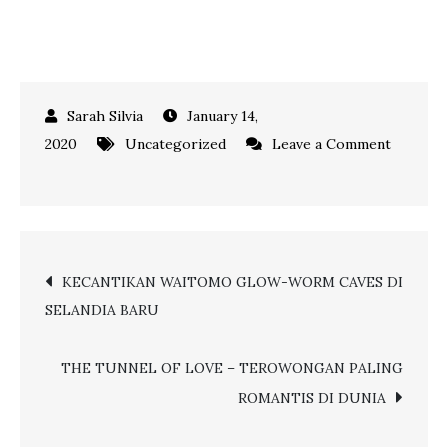
January 14,
2020
Uncategorized
Leave a Comment
on
CARA
MUDAH
TOP
Post
KECANTIKAN WAITOMO GLOW-WORM CAVES DI
UP
SELANDIA BARU
E-
navigation
TOLL
MELALUI
THE TUNNEL OF LOVE – TEROWONGAN PALING
VIA
ROMANTIS DI DUNIA