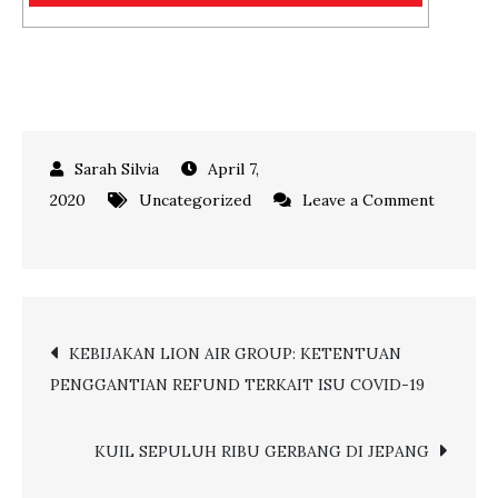
April 7,
2020
Uncategorized
Leave a Comment
on
CARA
ATASI
KANGEN
Post
KEBIJAKAN LION AIR GROUP: KETENTUAN
LIBURAN
PENGGANTIAN REFUND TERKAIT ISU COVID-19
SAAT
navigation
PANDEMI
KUIL SEPULUH RIBU GERBANG DI JEPANG