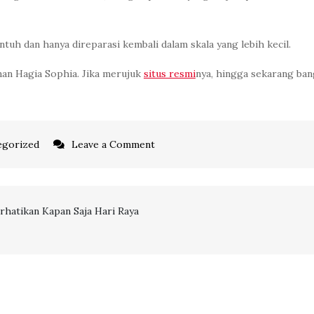
ntuh dan hanya direparasi kembali dalam skala yang lebih kecil.
nan Hagia Sophia. Jika merujuk
situs resmi
nya, hingga sekarang ban
on
egorized
Leave a Comment
5
Fakta
Hagia
rhatikan Kapan Saja Hari Raya
Sophia