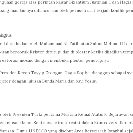
ngunan gereja atas perintah kaisar Bizantium Justinian I, dan Hagi
 bangunan lainnya dihancurkan oleh perusuh saat terjadi konflik pe
ligius
anbul ditaklukkan oleh Muhammad Al-Fatih atau Sultan Mehmed II da
kisan bercorak Kristen ditutupi dan di plester ketika dijadikan tem
n restorasi mosaic dengan membuka plester penutupnya.
h Presiden Recep Tayyip Erdogan, Hagia Sophia dianggap sebagai sy
jejer dengan lukisan Bunda Maria dan bayi Yesus.
 oleh Presiden Turki pertama Mustafa Kemal Ataturk. Sejarawan 
ni mosaic kuno. Seni mosaic itu tercatat dalam Kontroversi Ikonokl
s Warisan Dunia UNESCO yang disebut Area Bersejarah Istanbul sej