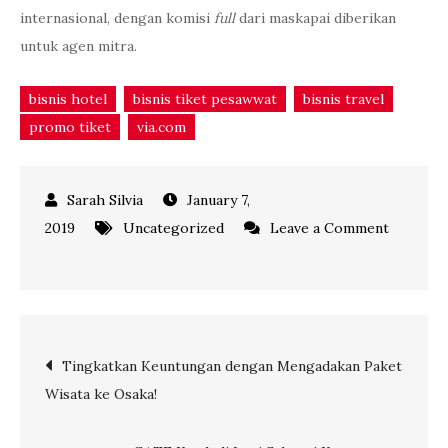
internasional, dengan komisi
full
dari maskapai diberikan
untuk agen mitra.
bisnis hotel
bisnis tiket pesawwat
bisnis travel
promo tiket
via.com
January 7,
2019
Uncategorized
Leave a Comment
on
3
Keunggulan
Bermitra
Post
Tingkatkan Keuntungan dengan Mengadakan Paket
Bersama
Wisata ke Osaka!
via.com
navigation
Indonesia