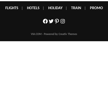
FLIGHTS
|
HOTELS
|
HOLIDAY
|
TRAIN
|
PROMO
Facebook
Twitter
Pinterest
Instagram
VIA.COM - Powered by Creativ Themes