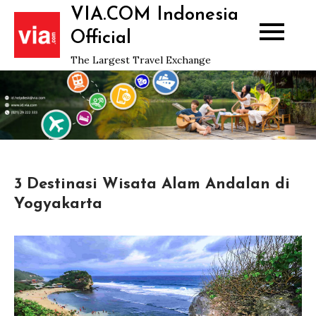
Skip
VIA.COM Indonesia
to
Official
content
The Largest Travel Exchange
3 Destinasi Wisata Alam Andalan di
Yogyakarta