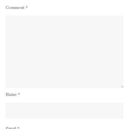
Comment
*
Name
*
Email
*