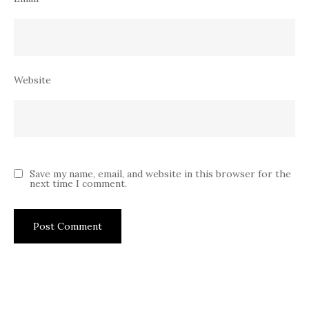
Website
Save my name, email, and website in this browser for the
next time I comment.