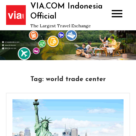
Skip
VIA.COM Indonesia
to
Official
content
The Largest Travel Exchange
Tag:
world trade center