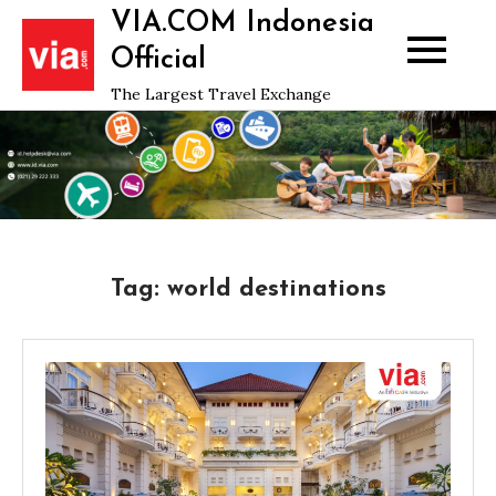
Skip
VIA.COM Indonesia
to
Official
content
The Largest Travel Exchange
Tag:
world destinations