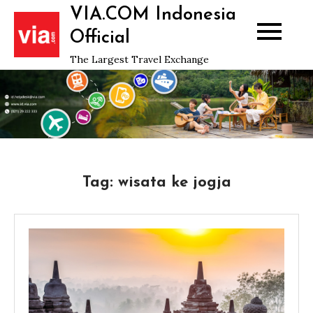
Skip
VIA.COM Indonesia
to
Official
content
The Largest Travel Exchange
Tag:
wisata ke jogja