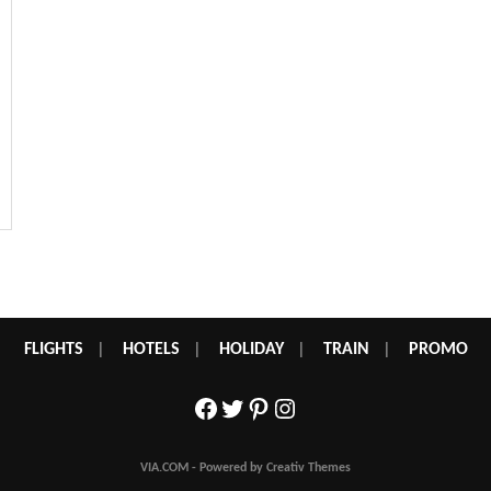
FLIGHTS
|
HOTELS
|
HOLIDAY
|
TRAIN
|
PROMO
Facebook
Twitter
Pinterest
Instagram
VIA.COM - Powered by Creativ Themes