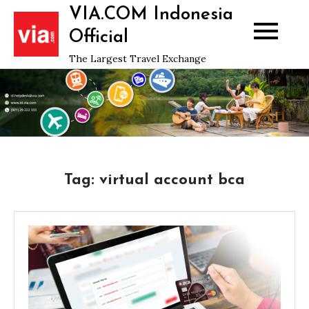
Skip
VIA.COM Indonesia
to
Official
content
The Largest Travel Exchange
Tag:
virtual account bca