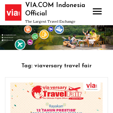
Skip
VIA.COM Indonesia
to
Official
content
The Largest Travel Exchange
Tag:
viaversary travel fair