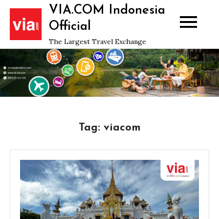
Skip
VIA.COM Indonesia
to
Official
content
The Largest Travel Exchange
Tag:
viacom