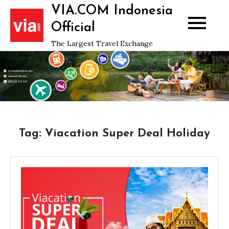
Skip
VIA.COM Indonesia
to
Official
content
The Largest Travel Exchange
Tag:
Viacation Super Deal Holiday