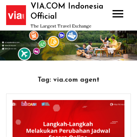
Skip
VIA.COM Indonesia
to
Official
content
The Largest Travel Exchange
Tag:
via.com agent