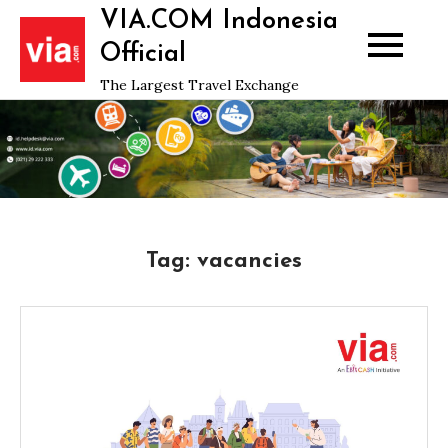
Skip
VIA.COM Indonesia
to
Official
content
The Largest Travel Exchange
Tag:
vacancies