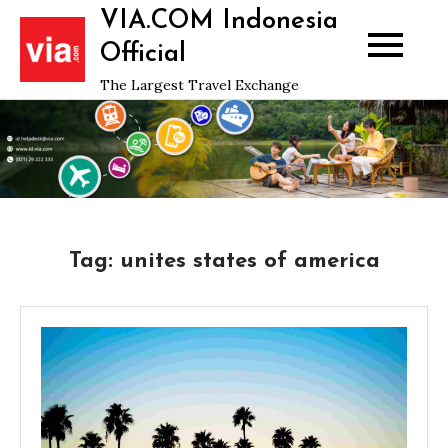
Skip
VIA.COM Indonesia
to
Official
content
The Largest Travel Exchange
Tag:
unites states of america