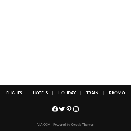
FLIGHTS
|
HOTELS
|
HOLIDAY
|
TRAIN
|
PROMO
Facebook
Twitter
Pinterest
Instagram
VIA.COM - Powered by Creativ Themes