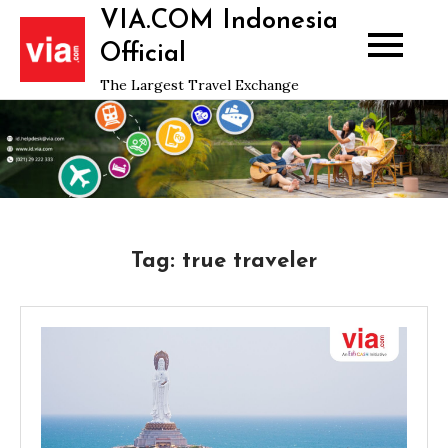
Skip
VIA.COM Indonesia
to
Official
content
The Largest Travel Exchange
Tag:
true traveler