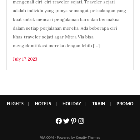
mengenali ciri-ciri traveler sejati. Traveler sejati
adalah individu yang punya semangat petualangan yang
kuat untuk mencari pengalaman baru dan bermakna
dalam setiap perjalanan mereka. Ada beberapa ciri
khas traveler sejati agar Mitra Via bisa
mengidentifikasi mereka dengan lebih […]
July 17, 2023
FLIGHTS
|
HOTELS
|
HOLIDAY
|
TRAIN
|
PROMO
Facebook
Twitter
Pinterest
Instagram
VIA.COM - Powered by Creativ Themes