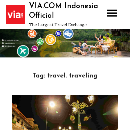
Skip
VIA.COM Indonesia
to
Official
content
The Largest Travel Exchange
Tag:
travel. traveling