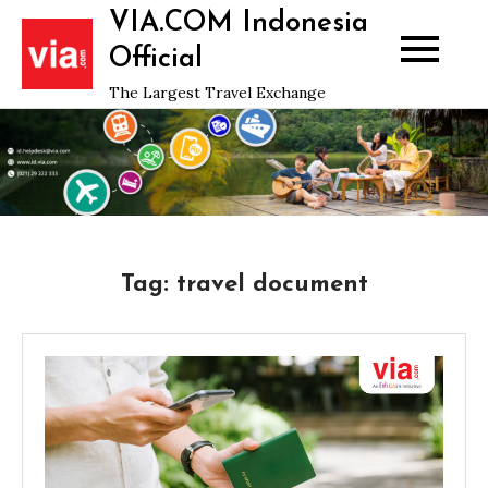
Skip
VIA.COM Indonesia
to
Official
content
The Largest Travel Exchange
Tag:
travel document