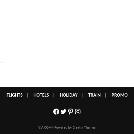
FLIGHTS
|
HOTELS
|
HOLIDAY
|
TRAIN
|
PROMO
Facebook
Twitter
Pinterest
Instagram
VIA.COM - Powered by Creativ Themes