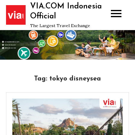
Skip
VIA.COM Indonesia
to
Official
content
The Largest Travel Exchange
Tag:
tokyo disneysea