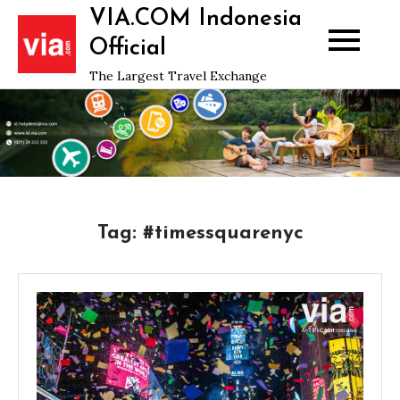
Skip
VIA.COM Indonesia
to
Official
content
The Largest Travel Exchange
Tag:
#timessquarenyc