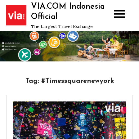
Skip
VIA.COM Indonesia
to
Official
content
The Largest Travel Exchange
Tag:
#Timessquarenewyork