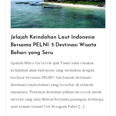
Jelajah Keindahan Laut Indonesia
Bersama PELNI: 5 Destinasi Wisata
Bahari yang Seru
Apakah Mitra Via terrik ajak Tamu Anda rasakan
keindahan alam Indonesia yang memukau dengan
berlayar bersama PELNI? Ada banyak destinasi-
destinasi wisata bahari yang tersebar di seluruh
nusantara. Tentunya destinasi pilihan ini cocok untuk
mereka yang mau liburan bersama pasangan, keluarga,
atau teman-teman! Cek Beragam Paket […]