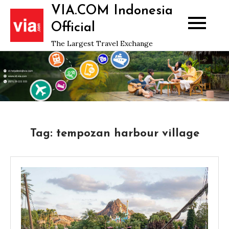
Skip
VIA.COM Indonesia
to
Official
content
The Largest Travel Exchange
Tag:
tempozan harbour village