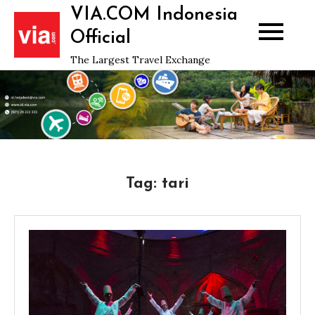
Skip
VIA.COM Indonesia
to
Official
content
The Largest Travel Exchange
Tag:
tari