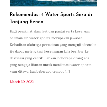
Rekomendasi 4 Water Sports Seru di
Tanjung Benoa
Bagi penikmat alam laut dan pantai serta keseruan
bermain air, water sports merupakan jawaban.
Kehadiran olahraga permainan yang menguji adrenalin
itu dapat melengkapi kesenangan kala berlibur ke
destinasi yang cantik. Bahkan, beberapa orang ada
yang sengaja liburan untuk menikmati water sports
yang ditawarkan beberapa tempat […]
March 30, 2022