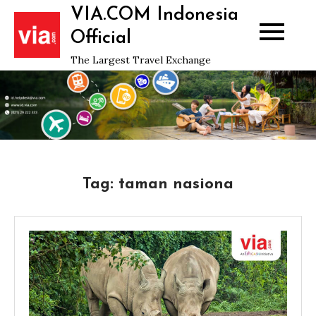
Skip
VIA.COM Indonesia
to
Official
content
The Largest Travel Exchange
Tag:
taman nasiona