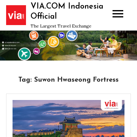
Skip
VIA.COM Indonesia
to
Official
content
The Largest Travel Exchange
Tag:
Suwon Hwaseong Fortress