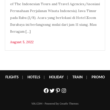
of The Indonesian Tours and Travel Agencies/Asosiasi
Perusahaan Perjalanan Wisata Indonesia) Jawa Timur
pada Rabu (3/8). Acara yang berlokasi di Hotel Zoom
Surabaya ini berlangsung mulai dari jam 11 siang. Mau
Beragam […]
August 5, 2022
FLIGHTS
|
HOTELS
|
HOLIDAY
|
TRAIN
|
PROMO
Facebook
Twitter
Pinterest
Instagram
VIA.COM - Powered by Creativ Themes