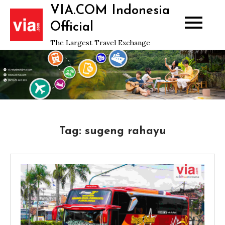
Skip
VIA.COM Indonesia
to
Official
content
The Largest Travel Exchange
Tag:
sugeng rahayu