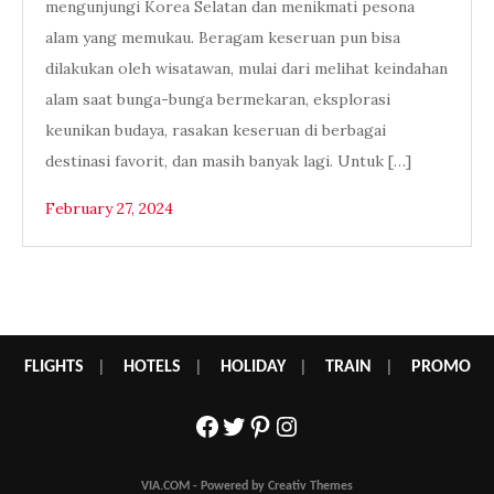
mengunjungi Korea Selatan dan menikmati pesona
alam yang memukau. Beragam keseruan pun bisa
dilakukan oleh wisatawan, mulai dari melihat keindahan
alam saat bunga-bunga bermekaran, eksplorasi
keunikan budaya, rasakan keseruan di berbagai
destinasi favorit, dan masih banyak lagi. Untuk […]
February 27, 2024
FLIGHTS
|
HOTELS
|
HOLIDAY
|
TRAIN
|
PROMO
Facebook
Twitter
Pinterest
Instagram
VIA.COM - Powered by Creativ Themes