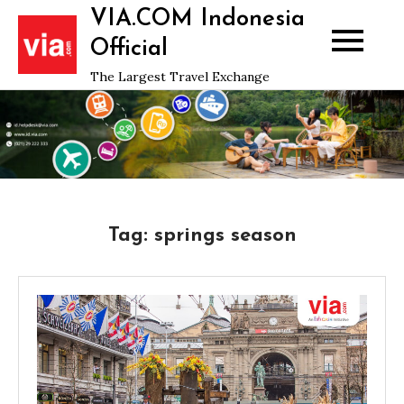
Skip
VIA.COM Indonesia
to
Official
content
The Largest Travel Exchange
Tag:
springs season