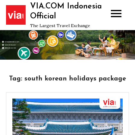
Skip
VIA.COM Indonesia
to
Official
content
The Largest Travel Exchange
Tag:
south korean holidays package