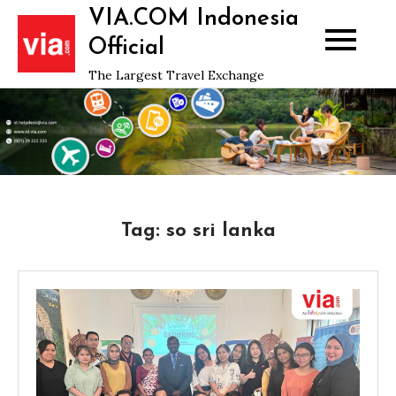
Skip
VIA.COM Indonesia
to
Official
content
The Largest Travel Exchange
Tag:
so sri lanka