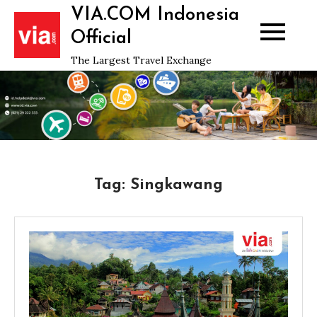
Skip
VIA.COM Indonesia
to
Official
content
The Largest Travel Exchange
Tag:
Singkawang