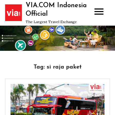
Skip
VIA.COM Indonesia
to
Official
content
The Largest Travel Exchange
Tag:
si raja paket