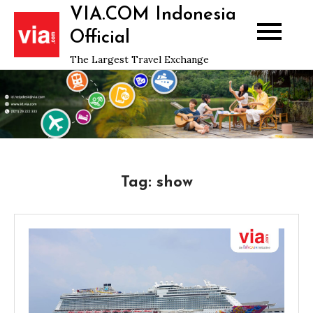
Skip
VIA.COM Indonesia
to
Official
content
The Largest Travel Exchange
Tag:
show