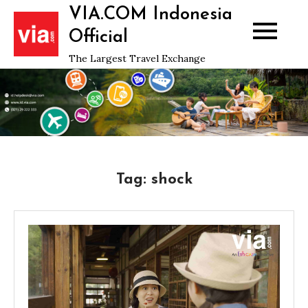
Skip
VIA.COM Indonesia
to
Official
content
The Largest Travel Exchange
Tag:
shock