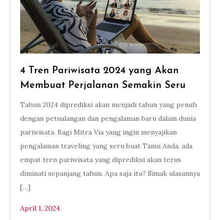
4 Tren Pariwisata 2024 yang Akan
Membuat Perjalanan Semakin Seru
Tahun 2024 diprediksi akan menjadi tahun yang penuh
dengan petualangan dan pengalaman baru dalam dunia
pariwisata. Bagi Mitra Via yang ingin menyajikan
pengalaman traveling yang seru buat Tamu Anda, ada
empat tren pariwisata yang diprediksi akan terus
diminati sepanjang tahun. Apa saja itu? Simak ulasannya
[…]
April 1, 2024