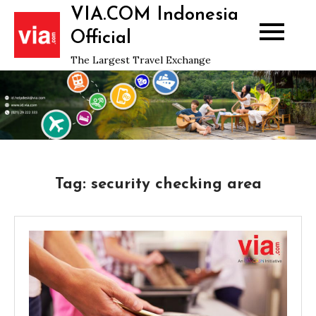
Skip
VIA.COM Indonesia
to
Official
content
The Largest Travel Exchange
Tag:
security checking area