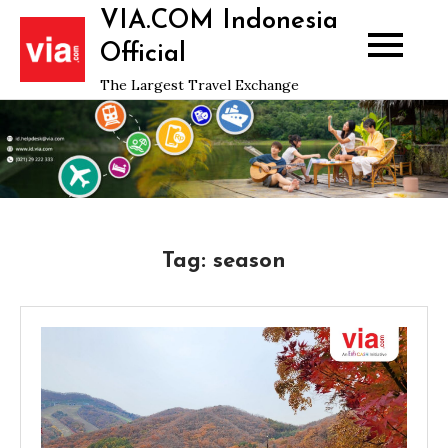
Skip
VIA.COM Indonesia
to
Official
content
The Largest Travel Exchange
Tag:
season