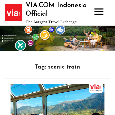
Skip
VIA.COM Indonesia
to
Official
content
The Largest Travel Exchange
Tag:
scenic train